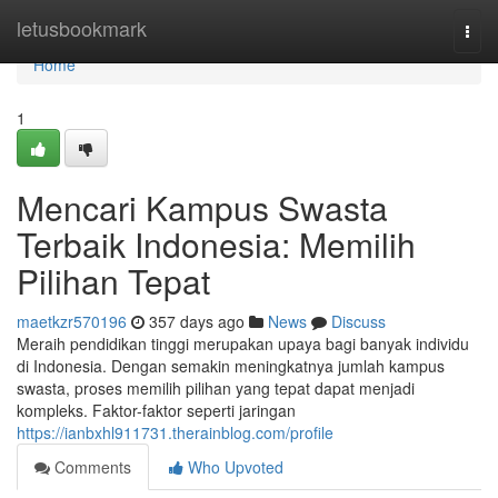
Home
letusbookmark
Togg
navi
Home
1
Mencari Kampus Swasta
Terbaik Indonesia: Memilih
Pilihan Tepat
maetkzr570196
357 days ago
News
Discuss
Meraih pendidikan tinggi merupakan upaya bagi banyak individu
di Indonesia. Dengan semakin meningkatnya jumlah kampus
swasta, proses memilih pilihan yang tepat dapat menjadi
kompleks. Faktor-faktor seperti jaringan
https://ianbxhl911731.therainblog.com/profile
Comments
Who Upvoted