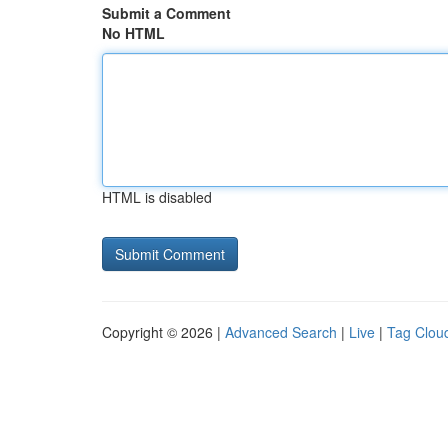
Submit a Comment
No HTML
HTML is disabled
Copyright © 2026 |
Advanced Search
|
Live
|
Tag Clou