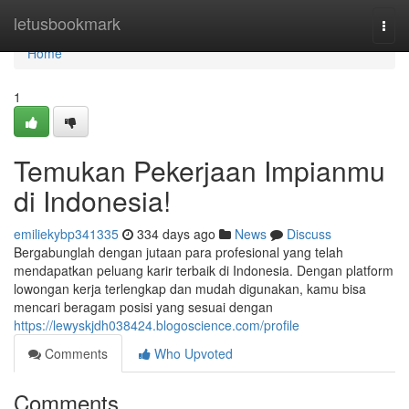
Home
letusbookmark
Togg
navi
Home
1
Temukan Pekerjaan Impianmu
di Indonesia!
emiliekybp341335
334 days ago
News
Discuss
Bergabunglah dengan jutaan para profesional yang telah
mendapatkan peluang karir terbaik di Indonesia. Dengan platform
lowongan kerja terlengkap dan mudah digunakan, kamu bisa
mencari beragam posisi yang sesuai dengan
https://lewyskjdh038424.blogoscience.com/profile
Comments
Who Upvoted
Comments