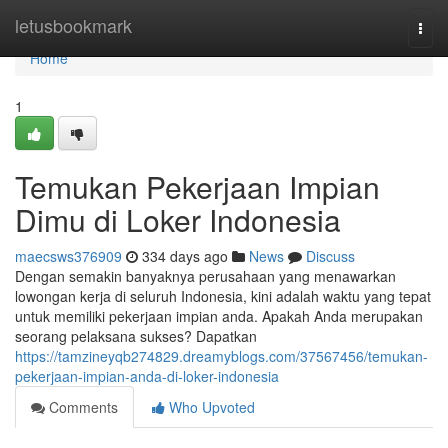
Home
letusbookmark
Togg
navi
Home
1
Temukan Pekerjaan Impian
Dimu di Loker Indonesia
maecsws376909
334 days ago
News
Discuss
Dengan semakin banyaknya perusahaan yang menawarkan
lowongan kerja di seluruh Indonesia, kini adalah waktu yang tepat
untuk memiliki pekerjaan impian anda. Apakah Anda merupakan
seorang pelaksana sukses? Dapatkan
https://tamzineyqb274829.dreamyblogs.com/37567456/temukan-
pekerjaan-impian-anda-di-loker-indonesia
Comments
Who Upvoted