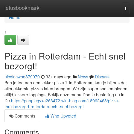
Home
letusbookmark
Togg
navi
Home
1
Pizza in Rotterdam - Echt snel
bezorgt!
nicolecwbq879079
331 days ago
News
Discuss
Ben je toe aan een lekker pizza ? In Rotterdam kan je bij ons de
allerlekkerste pizzas laten brengen. We zijn super snel en bieden
altijd lekkere toppings. Bekijk onze menu Doe je bestelling nu in
De
https://poppiegvxa263472.win-blog.com/18062463/pizza-
thuisbezorgd-rotterdam-echt-snel-bezorgt
Comments
Who Upvoted
Comments