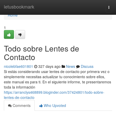
Home
letusbookmark
Togg
navi
Home
1
Todo sobre Lentes de
Contacto
nicolebfae601801
327 days ago
News
Discuss
Si estás considerando usar lentes de contacto por primera vez o
simplemente necesitas actualizar tu conocimiento sobre ellos,
este manual es para ti. En el siguiente informe, te presentaremos
toda la información
https://arranclys468899.bloginder.com/37424801/todo-sobre-
lentes-de-contacto
Comments
Who Upvoted