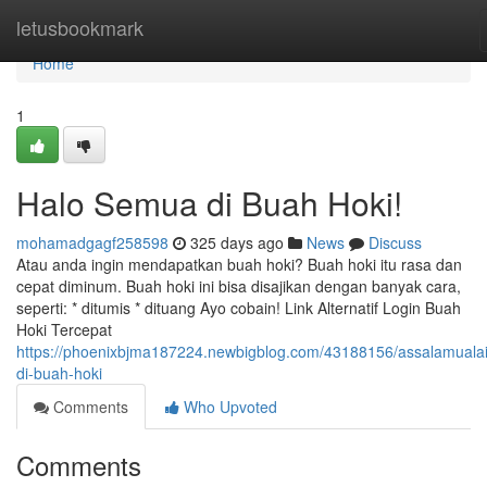
Home
letusbookmark
Home
1
Halo Semua di Buah Hoki!
mohamadgagf258598
325 days ago
News
Discuss
Atau anda ingin mendapatkan buah hoki? Buah hoki itu rasa dan
cepat diminum. Buah hoki ini bisa disajikan dengan banyak cara,
seperti: * ditumis * dituang Ayo cobain! Link Alternatif Login Buah
Hoki Tercepat
https://phoenixbjma187224.newbigblog.com/43188156/assalamuala
di-buah-hoki
Comments
Who Upvoted
Comments