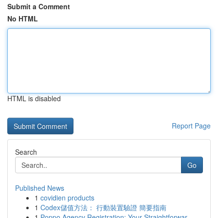
Submit a Comment
No HTML
HTML is disabled
Report Page
Search
Go
Published News
1
covidien products
1
Codex儲值方法： 行動裝置驗證 簡要指南
1
Poppo Agency Registration: Your Straightforwar...