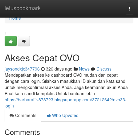
Home
letusbookmark
Togg
navi
Home
1
Akses Cepat OVO
jaysondxjx347796
326 days ago
News
Discuss
Mendapatkan akses ke dashboard OVO mudah dan cepat
dengan cara login. Silahkan masukkan ID akun dan kata sandi
untuk mengkonfirmasi akses Anda. Jaga keamanan akun Anda
Buat kata sandi kompleks Untuk bantuan lebih
https://barbarafijv873723.blogsuperapp.com/37212642/ovo33-
login
Comments
Who Upvoted
Comments