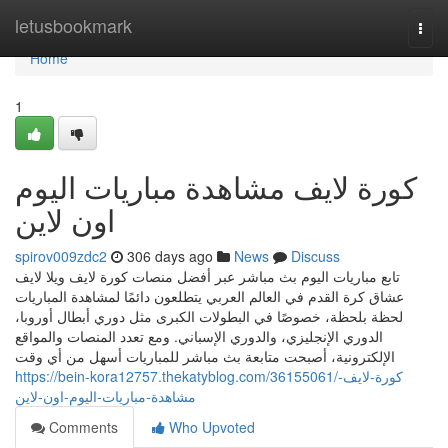
Home
letusbookmark
Togg
navi
Home
1
كورة لايف مشاهدة مباريات اليوم
اون لاين
spirov009zdc2
306 days ago
News
Discuss
تابع مباريات اليوم بث مباشر عبر أفضل منصات كورة لايف ويلا لايف
عشاق كرة القدم في العالم العربي يتطلعون دائمًا لمشاهدة المباريات
لحظة بلحظة، خصوصًا في البطولات الكبرى مثل دوري أبطال أوروبا،
الدوري الإنجليزي، والدوري الإسباني. ومع تعدد المنصات والمواقع
الإلكترونية، أصبحت متابعة بث مباشر للمباريات أسهل من أي وقت
https://bein-kora12757.thekatyblog.com/36155061/كورة-لايف-
مشاهدة-مباريات-اليوم-اون-لاين
Comments
Who Upvoted