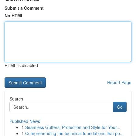
Submit a Comment
No HTML
HTML is disabled
Report Page
Search
Go
Published News
1
Seamless Gutters: Protection and Style for Your...
1
Comprehending the technical foundations that po...