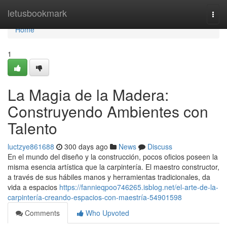
Home
letusbookmark
Togg
navi
Home
1
La Magia de la Madera:
Construyendo Ambientes con
Talento
luctzye861688
300 days ago
News
Discuss
En el mundo del diseño y la construcción, pocos oficios poseen la
misma esencia artística que la carpintería. El maestro constructor,
a través de sus hábiles manos y herramientas tradicionales, da
vida a espacios
https://fannieqpoo746265.isblog.net/el-arte-de-la-
carpintería-creando-espacios-con-maestría-54901598
Comments
Who Upvoted