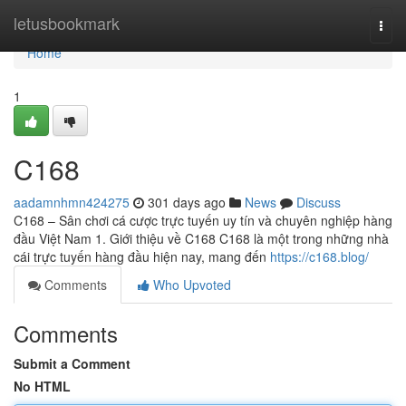
Home
letusbookmark
Togg
navi
Home
1
C168
aadamnhmn424275
301 days ago
News
Discuss
C168 – Sân chơi cá cược trực tuyến uy tín và chuyên nghiệp hàng
đầu Việt Nam 1. Giới thiệu về C168 C168 là một trong những nhà
cái trực tuyến hàng đầu hiện nay, mang đến
https://c168.blog/
Comments
Who Upvoted
Comments
Submit a Comment
No HTML