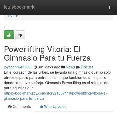
Home
letusbookmark
Togg
navi
Home
1
Powerlifting Vitoria: El
Gimnasio Para tu Fuerza
joyceehiw477890
301 days ago
News
Discuss
En el corazón de las urbes, se levanta una gimnasio que no solo
ofrece espacio para entrenar, sino que también es un espacio
donde la fuerza se forja. Gimnasio Powerlifting es el refugio ideal
para aquellos que
https://bookmarkspy.com/story21857118/powerlifting-vitoria-el-
gimnasio-para-tu-fuerza
Comments
Who Upvoted