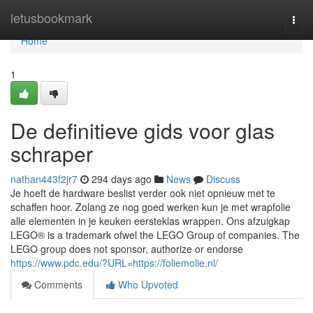
Home
letusbookmark
Togg
navi
Home
1
De definitieve gids voor glas
schraper
nathan443f2jr7
294 days ago
News
Discuss
Je hoeft de hardware beslist verder ook niet opnieuw met te
schaffen hoor. Zolang ze nog goed werken kun je met wrapfolie
alle elementen in je keuken eersteklas wrappen. Ons afzuigkap
LEGO® is a trademark ofwel the LEGO Group of companies. The
LEGO group does not sponsor, authorize or endorse
https://www.pdc.edu/?URL=https://foliemolie.nl/
Comments
Who Upvoted