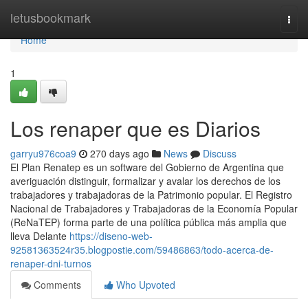
Home
letusbookmark
Togg
navi
Home
1
Los renaper que es Diarios
garryu976coa9
270 days ago
News
Discuss
El Plan Renatep es un software del Gobierno de Argentina que
averiguación distinguir, formalizar y avalar los derechos de los
trabajadores y trabajadoras de la Patrimonio popular. El Registro
Nacional de Trabajadores y Trabajadoras de la Economía Popular
(ReNaTEP) forma parte de una política pública más amplia que
lleva Delante
https://diseno-web-
92581363524r35.blogpostie.com/59486863/todo-acerca-de-
renaper-dni-turnos
Comments
Who Upvoted