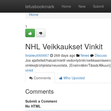
Home
letusbookmark
Home
New
Submit
Home
1
NHL Veikkaukset Vinkit
liviaiwui060667
269 days ago
News
Discuss
Jos ajattelisit/haluat/mietit vedonlyöniin/veikkaamiseen/
vinkkejä/ohjeista/neuvoista. {Ensinnäkin/Tässä/Alkuun
vinkit
Comments
Who Upvoted
Comments
Submit a Comment
No HTML