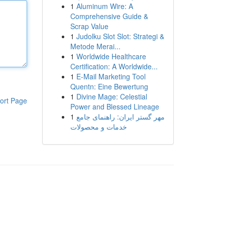
1
Aluminum Wire: A
Comprehensive Guide &
Scrap Value
1
Judolku Slot Slot: Strategi &
Metode Merai...
1
Worldwide Healthcare
Certification: A Worldwide...
1
E-Mail Marketing Tool
Quentn: Eine Bewertung
1
Divine Mage: Celestial
ort Page
Power and Blessed Lineage
1
مهر گستر ایران: راهنمای جامع
خدمات و محصولات