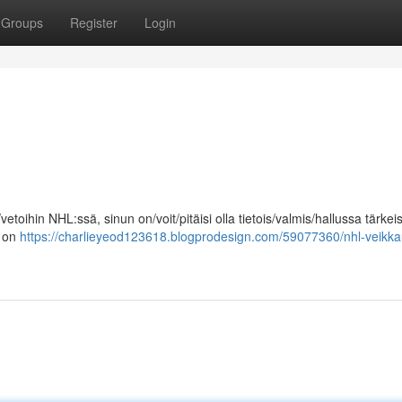
Groups
Register
Login
vetoihin NHL:ssä, sinun on/voit/pitäisi olla tietois/valmis/hallussa tärkei
] on
https://charlieyeod123618.blogprodesign.com/59077360/nhl-veikka