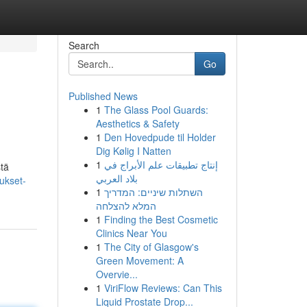
Search
Go
Published News
1
The Glass Pool Guards:
Aesthetics & Safety
1
Den Hovedpude til Holder
Dig Kølig I Natten
1
إنتاج تطبيقات علم الأبراج في
stä
بلاد العربي
ukset-
1
השתלות שיניים: המדריך
המלא להצלחה
1
Finding the Best Cosmetic
Clinics Near You
1
The City of Glasgow's
Green Movement: A
Overvie...
1
ViriFlow Reviews: Can This
Liquid Prostate Drop...