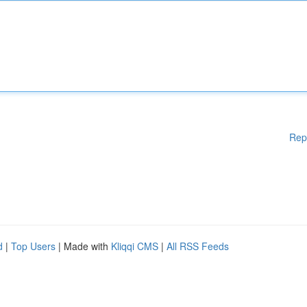
Rep
d
|
Top Users
| Made with
Kliqqi CMS
|
All RSS Feeds