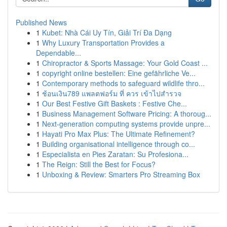
Published News
1
Kubet: Nhà Cái Uy Tín, Giải Trí Đa Dạng
1
Why Luxury Transportation Provides a
Dependable...
1
Chiropractor & Sports Massage: Your Gold Coast ...
1
copyright online bestellen: Eine gefährliche Ve...
1
Contemporary methods to safeguard wildlife thro...
1
ช้อนเงิน789 แพลตฟอร์ม ที่ ควร เข้าไปสำรวจ
1
Our Best Festive Gift Baskets : Festive Che...
1
Business Management Software Pricing: A thoroug...
1
Next-generation computing systems provide unpre...
1
Hayati Pro Max Plus: The Ultimate Refinement?
1
Building organisational intelligence through co...
1
Especialista en Pies Zaratan: Su Profesiona...
1
The Reign: Still the Best for Focus?
1
Unboxing & Review: Smarters Pro Streaming Box