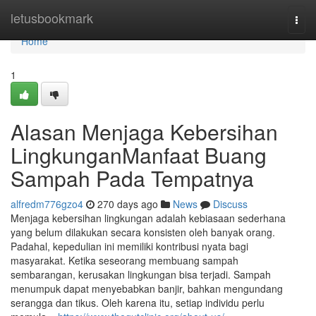
Home
letusbookmark
Togg
navi
Home
1
Alasan Menjaga Kebersihan
LingkunganManfaat Buang
Sampah Pada Tempatnya
alfredm776gzo4
270 days ago
News
Discuss
Menjaga kebersihan lingkungan adalah kebiasaan sederhana
yang belum dilakukan secara konsisten oleh banyak orang.
Padahal, kepedulian ini memiliki kontribusi nyata bagi
masyarakat. Ketika seseorang membuang sampah
sembarangan, kerusakan lingkungan bisa terjadi. Sampah
menumpuk dapat menyebabkan banjir, bahkan mengundang
serangga dan tikus. Oleh karena itu, setiap individu perlu