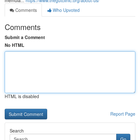
memula...
https://www.thegutclinic.org/about-us/
Comments
Who Upvoted
Comments
Submit a Comment
No HTML
HTML is disabled
Report Page
Search
Go