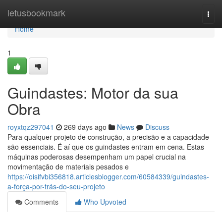
Home
letusbookmark
Togg
navi
Home
1
Guindastes: Motor da sua
Obra
royxtqz297041
269 days ago
News
Discuss
Para qualquer projeto de construção, a precisão e a capacidade
são essenciais. É aí que os guindastes entram em cena. Estas
máquinas poderosas desempenham um papel crucial na
movimentação de materiais pesados e
https://oisifvbi356818.articlesblogger.com/60584339/guindastes-
a-força-por-trás-do-seu-projeto
Comments
Who Upvoted