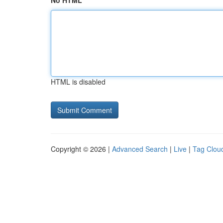
No HTML
HTML is disabled
Copyright © 2026 |
Advanced Search
|
Live
|
Tag Clou