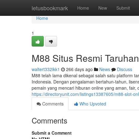
Home
letusbookmark
Home
New
Submit
Home
1
M88 Situs Resmi Taruha
waltert332ikk1
266 days ago
News
Discuss
M88 telah lama dikenal sebagai salah satu platform t
Indonesia. Dengan pengalaman bertahun-tahun, lisensi
pemain yang mencari hiburan online yang aman, fair,
https://directoryunit.com/listings13387605/m88-slot-on
Comments
Who Upvoted
Comments
Submit a Comment