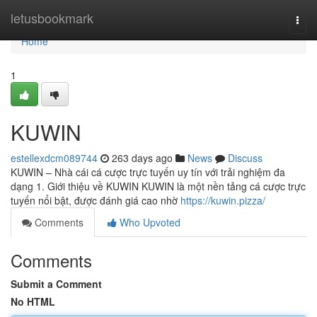
Home
letusbookmark
Togg
navi
Home
1
KUWIN
estellexdcm089744
263 days ago
News
Discuss
KUWIN – Nhà cái cá cược trực tuyến uy tín với trải nghiệm đa
dạng 1. Giới thiệu về KUWIN KUWIN là một nền tảng cá cược trực
tuyến nổi bật, được đánh giá cao nhờ
https://kuwin.pizza/
Comments
Who Upvoted
Comments
Submit a Comment
No HTML