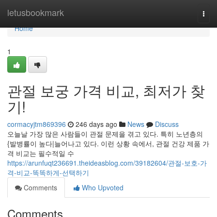
Home
letusbookmark
Togg
navi
Home
1
관절 보궁 가격 비교, 최저가 찾
기!
cormacyjtm869396
246 days ago
News
Discuss
오늘날 가장 많은 사람들이 관절 문제을 겪고 있다. 특히 노년층의
{발병률이 높다|늘어나고 있다. 이런 상황 속에서, 관절 건강 제품 가
격 비교는 필수적일 수
https://arunfuqt236691.theideasblog.com/39182604/관절-보호-가
격-비교-똑똑하게-선택하기
Comments
Who Upvoted
Comments