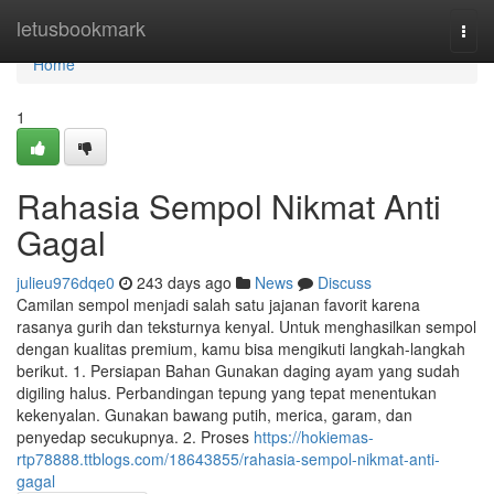
Home
letusbookmark
Togg
navi
Home
1
Rahasia Sempol Nikmat Anti
Gagal
julieu976dqe0
243 days ago
News
Discuss
Camilan sempol menjadi salah satu jajanan favorit karena
rasanya gurih dan teksturnya kenyal. Untuk menghasilkan sempol
dengan kualitas premium, kamu bisa mengikuti langkah-langkah
berikut. 1. Persiapan Bahan Gunakan daging ayam yang sudah
digiling halus. Perbandingan tepung yang tepat menentukan
kekenyalan. Gunakan bawang putih, merica, garam, dan
penyedap secukupnya. 2. Proses
https://hokiemas-
rtp78888.ttblogs.com/18643855/rahasia-sempol-nikmat-anti-
gagal