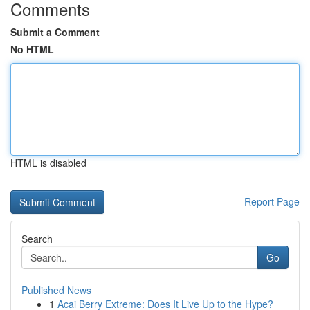
Comments
Submit a Comment
No HTML
HTML is disabled
Report Page
Search
Go
Published News
1
Acai Berry Extreme: Does It Live Up to the Hype?