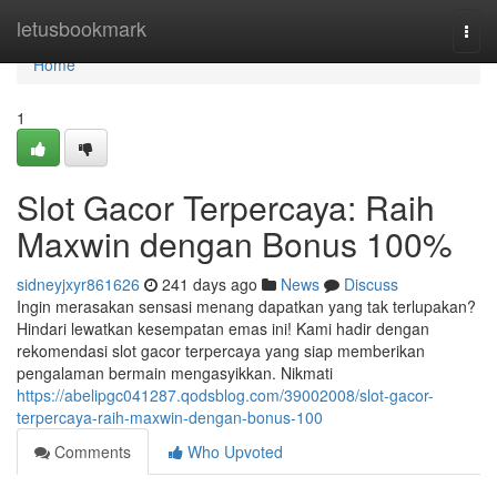
Home
letusbookmark
Togg
navi
Home
1
Slot Gacor Terpercaya: Raih
Maxwin dengan Bonus 100%
sidneyjxyr861626
241 days ago
News
Discuss
Ingin merasakan sensasi menang dapatkan yang tak terlupakan?
Hindari lewatkan kesempatan emas ini! Kami hadir dengan
rekomendasi slot gacor terpercaya yang siap memberikan
pengalaman bermain mengasyikkan. Nikmati
https://abelipgc041287.qodsblog.com/39002008/slot-gacor-
terpercaya-raih-maxwin-dengan-bonus-100
Comments
Who Upvoted