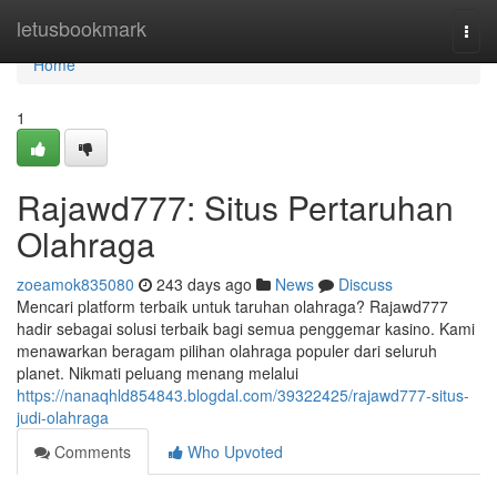
Home
letusbookmark
Togg
navi
Home
1
Rajawd777: Situs Pertaruhan
Olahraga
zoeamok835080
243 days ago
News
Discuss
Mencari platform terbaik untuk taruhan olahraga? Rajawd777
hadir sebagai solusi terbaik bagi semua penggemar kasino. Kami
menawarkan beragam pilihan olahraga populer dari seluruh
planet. Nikmati peluang menang melalui
https://nanaqhld854843.blogdal.com/39322425/rajawd777-situs-
judi-olahraga
Comments
Who Upvoted