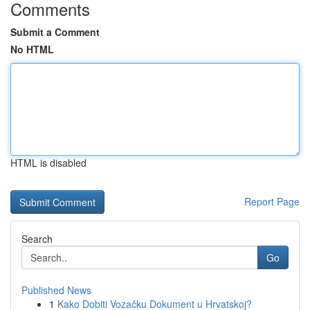
Comments
Submit a Comment
No HTML
HTML is disabled
Report Page
Search
Go
Published News
1
Kako Dobiti Vozačku Dokument u Hrvatskoj?