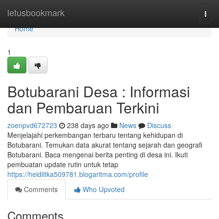
Home
letusbookmark
Togg
navi
Home
1
Botubarani Desa : Informasi
dan Pembaruan Terkini
zoenpvd672723
238 days ago
News
Discuss
Menjelajahi perkembangan terbaru tentang kehidupan di
Botubarani. Temukan data akurat tentang sejarah dan geografi
Botubarani. Baca mengenai berita penting di desa ini. Ikuti
pembuatan update rutin untuk tetap
https://heidiitka509781.blogaritma.com/profile
Comments
Who Upvoted
Comments