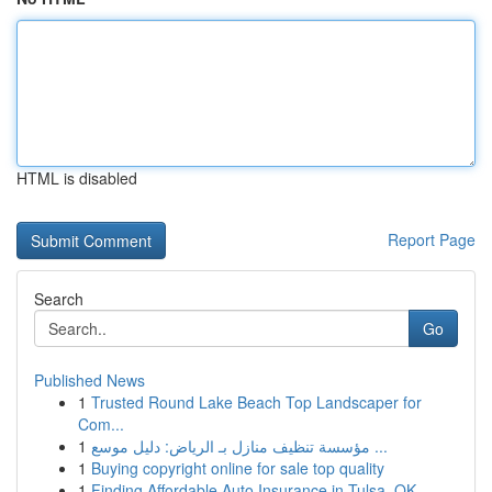
HTML is disabled
Report Page
Search
Go
Published News
1
Trusted Round Lake Beach Top Landscaper for
Com...
1
مؤسسة تنظيف منازل بـ الرياض: دليل موسع ...
1
Buying copyright online for sale top quality
1
Finding Affordable Auto Insurance in Tulsa, OK