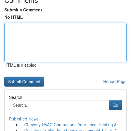
Submit a Comment
No HTML
HTML is disabled
Report Page
Search
Go
Published News
1
Cheverly HVAC Contractors: Your Local Heating &...
1
Dewataspin: Panduan Lengkap copyright & Link Al...