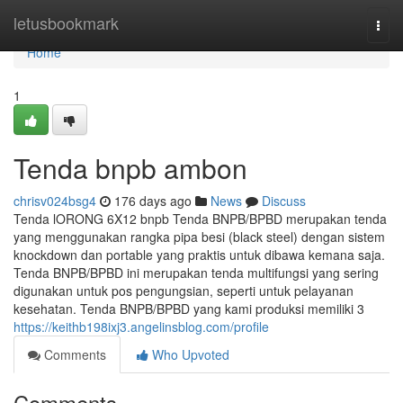
Home
letusbookmark
Togg
navi
Home
1
Tenda bnpb ambon
chrisv024bsg4
176 days ago
News
Discuss
Tenda lORONG 6X12 bnpb Tenda BNPB/BPBD merupakan tenda
yang menggunakan rangka pipa besi (black steel) dengan sistem
knockdown dan portable yang praktis untuk dibawa kemana saja.
Tenda BNPB/BPBD ini merupakan tenda multifungsi yang sering
digunakan untuk pos pengungsian, seperti untuk pelayanan
kesehatan. Tenda BNPB/BPBD yang kami produksi memiliki 3
https://keithb198ixj3.angelinsblog.com/profile
Comments
Who Upvoted
Comments