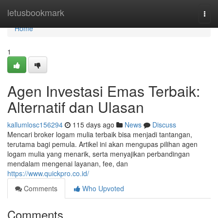
Home
letusbookmark
Togg
navi
Home
1
Agen Investasi Emas Terbaik:
Alternatif dan Ulasan
kallumlosc156294
115 days ago
News
Discuss
Mencari broker logam mulia terbaik bisa menjadi tantangan,
terutama bagi pemula. Artikel ini akan mengupas pilihan agen
logam mulia yang menarik, serta menyajikan perbandingan
mendalam mengenai layanan, fee, dan
https://www.quickpro.co.id/
Comments
Who Upvoted
Comments