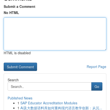
Submit a Comment
No HTML
HTML is disabled
Report Page
Search
Go
Published News
1
SAP Educator Accreditation Modules
1
AI及大数据语料库如何重构现代语言教学创新：从沉...