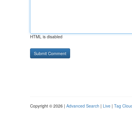
HTML is disabled
Copyright © 2026 |
Advanced Search
|
Live
|
Tag Clou