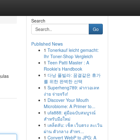
Search
Go
Published News
1
Tonerkauf leicht gemacht:
Ihr Toner-Shop Vergleich
1
Teen Patti Master : A
Rookie's Handbook
1
다낭 풀빌라: 꿈결같은 휴가
gulas
를 위한 완벽한 선택
1
Superheng789: ฝากวอเลท
ง่าย จ่ายจริง!
1
Discover Your Mouth
Microbiome: A Primer to...
1
ufa888: คู่มือฉบับสมบูรณ์
สำหรับมือใหม่
1
เคล็ดลับ: เช็ค เว็บตรง ละเว้น
ผ่าน ตัวกลาง สำหร...
1
Convert WebP to JPG: A