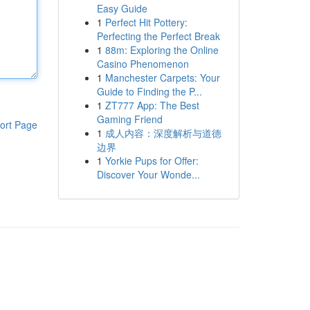
Easy Guide
1
Perfect Hit Pottery:
Perfecting the Perfect Break
1
88m: Exploring the Online
Casino Phenomenon
1
Manchester Carpets: Your
Guide to Finding the P...
1
ZT777 App: The Best
Gaming Friend
ort Page
1
成人内容：深度解析与道德
边界
1
Yorkie Pups for Offer:
Discover Your Wonde...