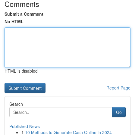
Comments
Submit a Comment
No HTML
HTML is disabled
Report Page
Search
Go
Published News
1
10 Methods to Generate Cash Online in 2024