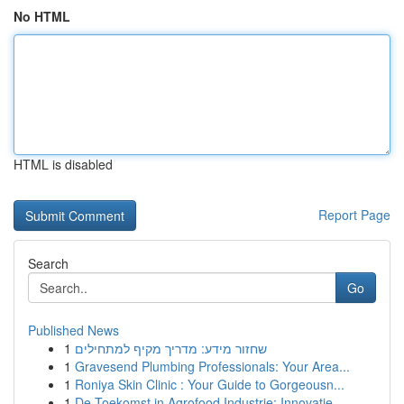
No HTML
HTML is disabled
Report Page
Search
Go
Published News
1
שחזור מידע: מדריך מקיף למתחילים
1
Gravesend Plumbing Professionals: Your Area...
1
Roniya Skin Clinic : Your Guide to Gorgeousn...
1
De Toekomst in Agrofood Industrie: Innovatie...