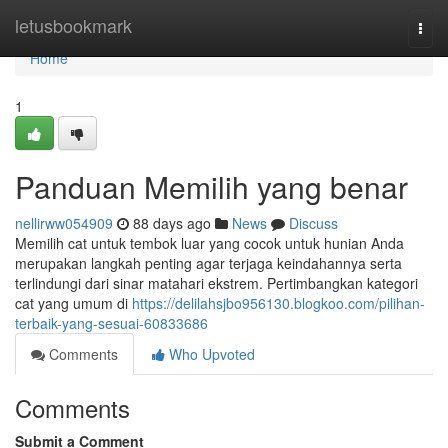
Home
letusbookmark
Togg
navi
Home
1
Panduan Memilih yang benar
nellirww054909
88 days ago
News
Discuss
Memilih cat untuk tembok luar yang cocok untuk hunian Anda
merupakan langkah penting agar terjaga keindahannya serta
terlindungi dari sinar matahari ekstrem. Pertimbangkan kategori
cat yang umum di
https://delilahsjbo956130.blogkoo.com/pilihan-
terbaik-yang-sesuai-60833686
Comments
Who Upvoted
Comments
Submit a Comment