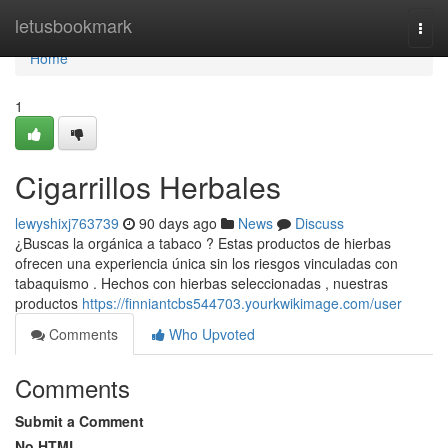
Home
letusbookmark
Togg
navi
Home
1
Cigarrillos Herbales
lewyshixj763739
90 days ago
News
Discuss
¿Buscas la orgánica a tabaco ? Estas productos de hierbas
ofrecen una experiencia única sin los riesgos vinculadas con
tabaquismo . Hechos con hierbas seleccionadas , nuestras
productos
https://finniantcbs544703.yourkwikimage.com/user
Comments
Who Upvoted
Comments
Submit a Comment
No HTML