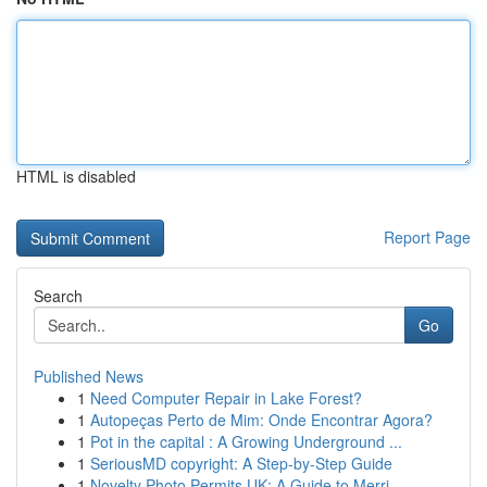
HTML is disabled
Report Page
Search
Go
Published News
1
Need Computer Repair in Lake Forest?
1
Autopeças Perto de Mim: Onde Encontrar Agora?
1
Pot in the capital : A Growing Underground ...
1
SeriousMD copyright: A Step-by-Step Guide
1
Novelty Photo Permits UK: A Guide to Merri...