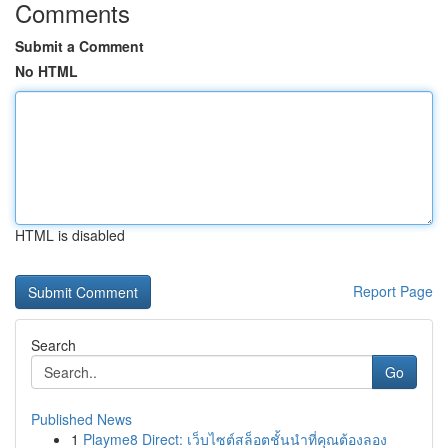
Comments
Submit a Comment
No HTML
HTML is disabled
Report Page
Search
Go
Published News
1
Playme8 Direct: เว็บไซต์สล็อตชั้นนำที่คุณต้องลอง