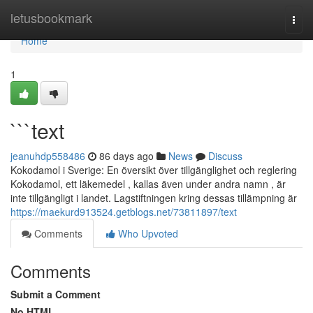
Home
letusbookmark
Togg
navi
Home
1
```text
jeanuhdp558486
86 days ago
News
Discuss
Kokodamol i Sverige: En översikt över tillgänglighet och reglering
Kokodamol, ett läkemedel , kallas även under andra namn , är
inte tillgängligt i landet. Lagstiftningen kring dessas tillämpning är
https://maekurd913524.getblogs.net/73811897/text
Comments
Who Upvoted
Comments
Submit a Comment
No HTML