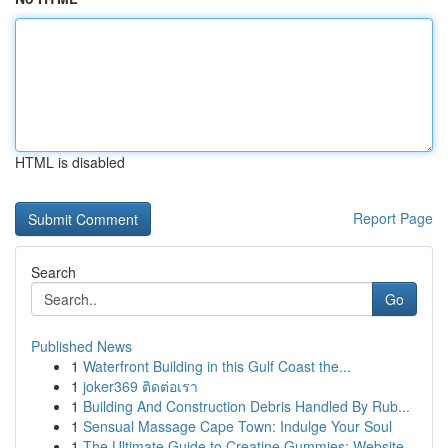
HTML is disabled
Report Page
Search
Go
Published News
1
Waterfront Building in this Gulf Coast the...
1
joker369 ติดต่อเรา
1
Building And Construction Debris Handled By Rub...
1
Sensual Massage Cape Town: Indulge Your Soul
1
The Ultimate Guide to Creatine Gummies: Website...