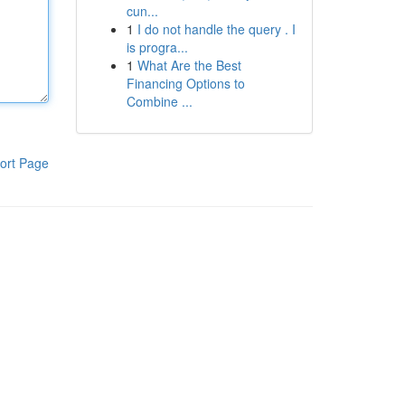
cun...
1
I do not handle the query . I
is progra...
1
What Are the Best
Financing Options to
Combine ...
ort Page