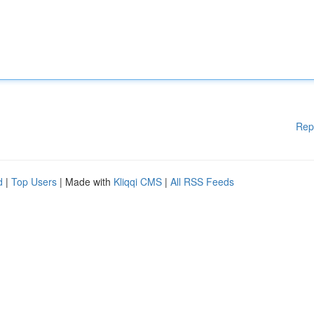
Rep
d
|
Top Users
| Made with
Kliqqi CMS
|
All RSS Feeds