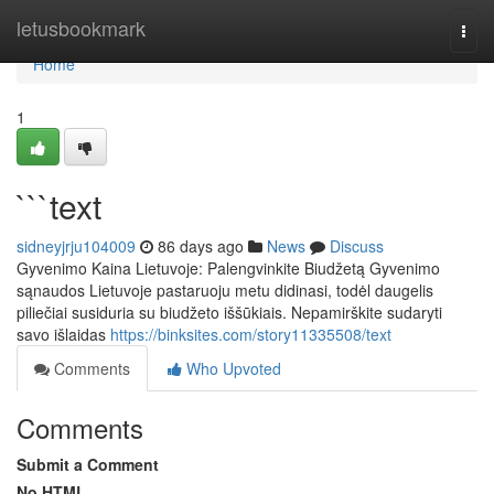
Home
letusbookmark
Togg
navi
Home
1
```text
sidneyjrju104009
86 days ago
News
Discuss
Gyvenimo Kaina Lietuvoje: Palengvinkite Biudžetą Gyvenimo
sąnaudos Lietuvoje pastaruoju metu didinasi, todėl daugelis
piliečiai susiduria su biudžeto iššūkiais. Nepamirškite sudaryti
savo išlaidas
https://binksites.com/story11335508/text
Comments
Who Upvoted
Comments
Submit a Comment
No HTML