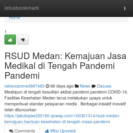
Home
letusbookmark
Togg
navi
Home
1
RSUD Medan: Kemajuan Jasa
Medikal di Tengah Pandemi
Pandemi
rebeccanmed987465
86 days ago
News
Discuss
Meskipun di tengah kesulitan akibat pandemi pandemi COVID-19,
Fasilitas Kesehatan Medan terus melakukan upaya untuk
memperkuat standar pelayanan medis . Berbagai inisiatif inovatif
telah diluncurkan
https://jakubqiae255180.qowap.com/100301314/rsud-medan-
kemajuan-bantuan-kesehatan-di-tengah-masa-pandemi
Comments
Who Upvoted