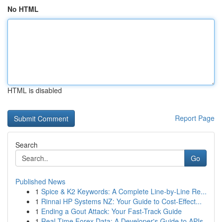
No HTML
HTML is disabled
Report Page
Search
Go
Published News
1
Spice & K2 Keywords: A Complete Line-by-Line Re...
1
Rinnai HP Systems NZ: Your Guide to Cost-Effect...
1
Ending a Gout Attack: Your Fast-Track Guide
1
Real-Time Forex Data: A Developer's Guide to APIs