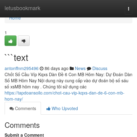
Home
letusbookmark
Togg
navi
Home
1
```text
antonffnm295496
86 days ago
News
Discuss
Chốt Số Cầu Víp Kqxs Dàn Đề 6 Con MB Hôm Nay: Dự Đoán Dàn
Số MB Hôm Nay Nội dung này cung cấp vào dự đoán bộ số sáu
số xsMB hôm nay . Chúng tôi sử dụng các
https://tapdoansoilo.com/chot-cau-vip-kqxs-dan-de-6-con-mb-
hom-nay/
Comments
Who Upvoted
Comments
Submit a Comment