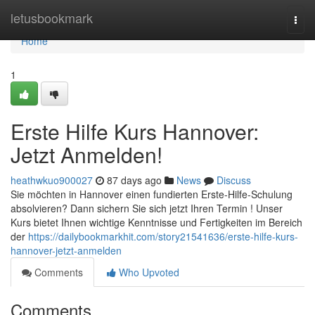
Home
letusbookmark
Togg
navi
Home
1
Erste Hilfe Kurs Hannover:
Jetzt Anmelden!
heathwkuo900027
87 days ago
News
Discuss
Sie möchten in Hannover einen fundierten Erste-Hilfe-Schulung
absolvieren? Dann sichern Sie sich jetzt Ihren Termin ! Unser
Kurs bietet Ihnen wichtige Kenntnisse und Fertigkeiten im Bereich
der
https://dailybookmarkhit.com/story21541636/erste-hilfe-kurs-
hannover-jetzt-anmelden
Comments
Who Upvoted
Comments