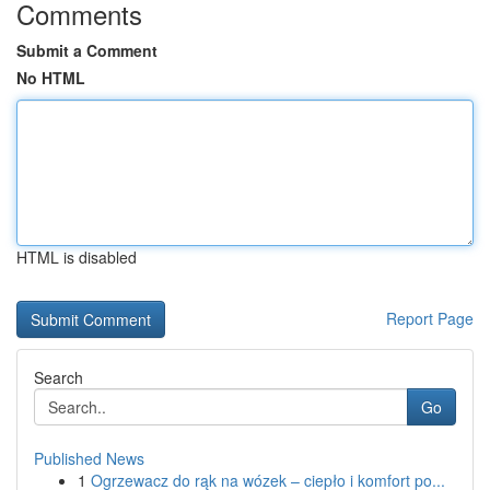
Comments
Submit a Comment
No HTML
HTML is disabled
Report Page
Search
Go
Published News
1
Ogrzewacz do rąk na wózek – ciepło i komfort po...