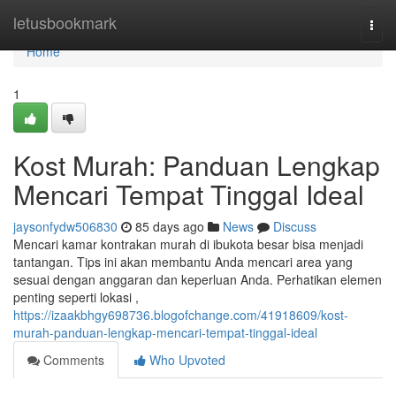
Home
letusbookmark
Togg
navi
Home
1
Kost Murah: Panduan Lengkap
Mencari Tempat Tinggal Ideal
jaysonfydw506830
85 days ago
News
Discuss
Mencari kamar kontrakan murah di ibukota besar bisa menjadi
tantangan. Tips ini akan membantu Anda mencari area yang
sesuai dengan anggaran dan keperluan Anda. Perhatikan elemen
penting seperti lokasi ,
https://izaakbhgy698736.blogofchange.com/41918609/kost-
murah-panduan-lengkap-mencari-tempat-tinggal-ideal
Comments
Who Upvoted