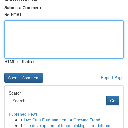
Submit a Comment
No HTML
HTML is disabled
Report Page
Search
Go
Published News
1
Live Cam Entertainment: A Growing Trend
1
The development of team thinking in our interco...