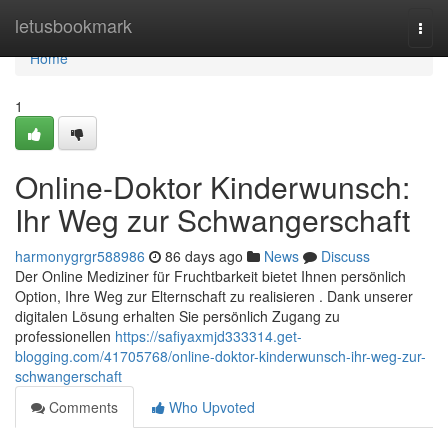
Home
letusbookmark
Togg
navi
Home
1
Online-Doktor Kinderwunsch:
Ihr Weg zur Schwangerschaft
harmonygrgr588986
86 days ago
News
Discuss
Der Online Mediziner für Fruchtbarkeit bietet Ihnen persönlich
Option, Ihre Weg zur Elternschaft zu realisieren . Dank unserer
digitalen Lösung erhalten Sie persönlich Zugang zu
professionellen
https://safiyaxmjd333314.get-
blogging.com/41705768/online-doktor-kinderwunsch-ihr-weg-zur-
schwangerschaft
Comments
Who Upvoted