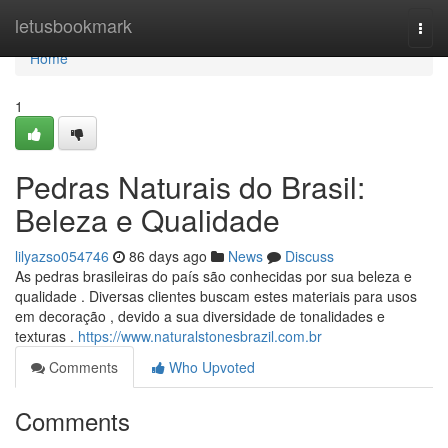
Home
letusbookmark
Togg
navi
Home
1
Pedras Naturais do Brasil:
Beleza e Qualidade
lilyazso054746
86 days ago
News
Discuss
As pedras brasileiras do país são conhecidas por sua beleza e
qualidade . Diversas clientes buscam estes materiais para usos
em decoração , devido a sua diversidade de tonalidades e
texturas .
https://www.naturalstonesbrazil.com.br
Comments
Who Upvoted
Comments