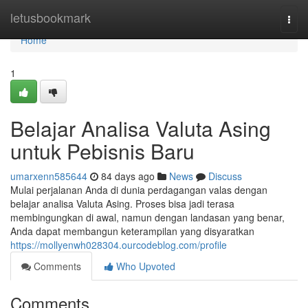
Home
letusbookmark
Togg
navi
Home
1
Belajar Analisa Valuta Asing
untuk Pebisnis Baru
umarxenn585644
84 days ago
News
Discuss
Mulai perjalanan Anda di dunia perdagangan valas dengan
belajar analisa Valuta Asing. Proses bisa jadi terasa
membingungkan di awal, namun dengan landasan yang benar,
Anda dapat membangun keterampilan yang disyaratkan
https://mollyenwh028304.ourcodeblog.com/profile
Comments
Who Upvoted
Comments