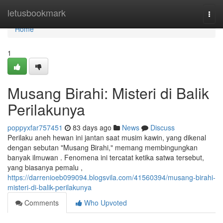
Home
letusbookmark
Togg
navi
Home
1
Musang Birahi: Misteri di Balik
Perilakunya
poppyxfar757451
83 days ago
News
Discuss
Perilaku aneh hewan ini jantan saat musim kawin, yang dikenal
dengan sebutan "Musang Birahi," memang membingungkan
banyak ilmuwan . Fenomena ini tercatat ketika satwa tersebut,
yang biasanya pemalu ,
https://darrenioeb099094.blogsvila.com/41560394/musang-birahi-
misteri-di-balik-perilakunya
Comments
Who Upvoted