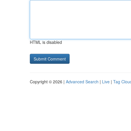
HTML is disabled
Copyright © 2026 |
Advanced Search
|
Live
|
Tag Clou