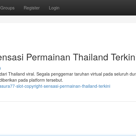
Groups
Register
Login
ensasi Permainan Thailand Terkin
s
 dari Thailand viral. Segala penggemar taruhan virtual pada seluruh du
iberikan pada platform tersebut.
sura77-slot-copyright-sensasi-permainan-thailand-terkini