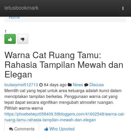
Home
letusbookmark
Togg
navi
Home
1
Warna Cat Ruang Tamu:
Rahasia Tampilan Mewah dan
Elegan
louiseymei512713
84 days ago
News
Discuss
Memilih cat yang tepat untuk area keluarga adalah kunci dalam
menciptakan tampilan berkelas. Penggunaan warna cat yang
tepat dapat secara signifikan mengubah atmosfer ruangan.
Pilihlah warna-warna
https://phoebetwyz058409.59bloggers.com/41602548/warna-cat-
ruang-tamu-rahasia-tampilan-mewah-dan-elegan
Comments
Who Upvoted