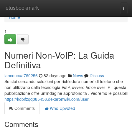
Home
letusbookmark
Togg
navi
Home
1
Numeri Non-VoIP: La Guida
Definitiva
lanceucua760256
82 days ago
News
Discuss
Se stai cercando soluzioni per richiedere numeri di telefono che
non utilizzano dalla tecnologia VoIP, ovvero Voice over IP , questa
pubblicazione offre un'indagine approfondita . Vedremo le possibili
https://kobifzqq085456.dekaronwiki.com/user
Comments
Who Upvoted
Comments