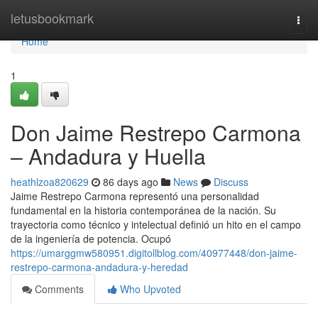
Home
letusbookmark
Togg
navi
Home
1
Don Jaime Restrepo Carmona
– Andadura y Huella
heathlzoa820629
86 days ago
News
Discuss
Jaime Restrepo Carmona representó una personalidad
fundamental en la historia contemporánea de la nación. Su
trayectoria como técnico y intelectual definió un hito en el campo
de la ingeniería de potencia. Ocupó
https://umarggmw580951.digitollblog.com/40977448/don-jaime-
restrepo-carmona-andadura-y-heredad
Comments
Who Upvoted